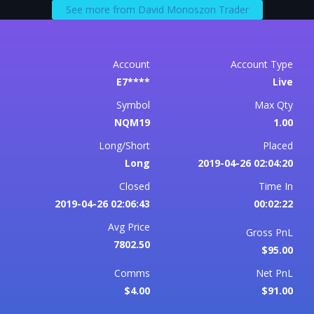
See more from David Monoszon Trader
Account
Account Type
E7****
Live
Symbol
Max Qty
NQM19
1.00
Long/Short
Placed
Long
2019-04-26 02:04:20
Closed
Time In
2019-04-26 02:06:43
00:02:22
Avg Price
Gross PnL
7802.50
$95.00
Comms
Net PnL
$4.00
$91.00