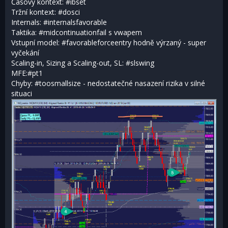
Časový kontext: #ibset
Tržní kontext: #dosci
Internals: #internalsfavorable
Taktika: #midcontinuationfail s vwapem
Vstupní model: #favorableforceentry hodně výrzaný - super
vyčekání
Scaling-in, Sizing a Scaling-out, SL: #slswing
MFE:
#pt1
Chyby: #toosmallsize - nedostatečné nasazení rizika v silné
situaci