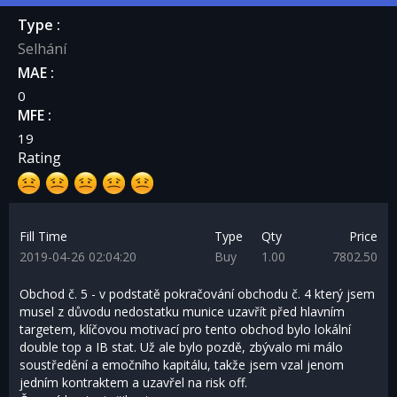
Type :
Selhání
MAE :
0
MFE :
19
Rating
Fill Time
Type
Qty
Price
2019-04-26 02:04:20
Buy
1.00
7802.50
Obchod č. 5 - v podstatě pokračování obchodu č. 4 který jsem
musel z důvodu nedostatku munice uzavřít před hlavním
targetem, klíčovou motivací pro tento obchod bylo lokální
double top a IB stat. Už ale bylo pozdě, zbývalo mi málo
soustředění a emočního kapitálu, takže jsem vzal jenom
jedním kontraktem a uzavřel na risk off.