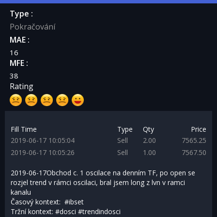
Type :
Pokračování
MAE :
16
MFE :
38
Rating
Fill Time
Type
Qty
Price
2019-06-17 10:05:04
Sell
2.00
7565.25
2019-06-17 10:05:26
Sell
1.00
7567.50
2019-06-17Obchod c. 1 oscilace na denním TF, po open se
rozjel trend v rámci oscilaci, bral jsem long z lvn v ramci
kanalu
Časový kontext: #ibset
Tržní kontext: #dosci #trendindosci