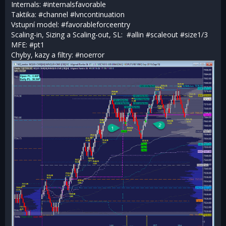
Internals: #internalsfavorable
Taktika: #channel #lvncontinuation
Vstupní model: #favorableforceentry
Scaling-in, Sizing a Scaling-out, SL: #allin #scaleout #size1/3
MFE: #pt1
Chyby, kazy a filtry: #noerror