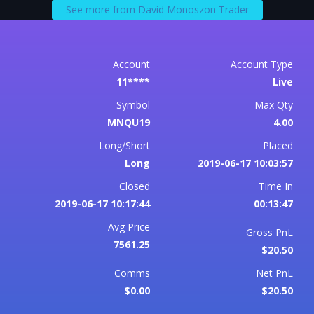
See more from David Monoszon Trader
Account
Account Type
11****
Live
Symbol
Max Qty
MNQU19
4.00
Long/Short
Placed
Long
2019-06-17 10:03:57
Closed
Time In
2019-06-17 10:17:44
00:13:47
Avg Price
Gross PnL
7561.25
$20.50
Comms
Net PnL
$0.00
$20.50